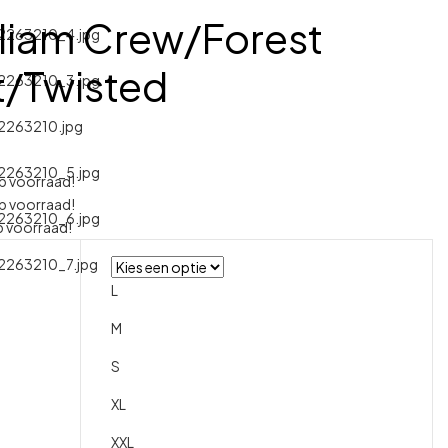
liam Crew/Forest
t/Twisted
p voorraad!
p voorraad!
 voorraad!
L
M
S
XL
XXL