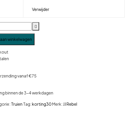
Verwijder
aan winkelwagen
etalen
erzending vanaf €75
ng binnen de 3-4 werkdagen
gorie:
Truien
Tag:
korting30
Merk:
JJ Rebel