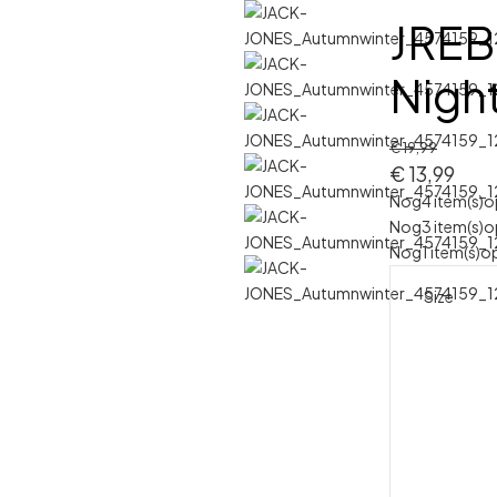
JREB
Nigh
€
19,99
€
13,99
Nog
4 item(s)
o
Nog
3 item(s)
o
Nog
1 item(s)
op
Size