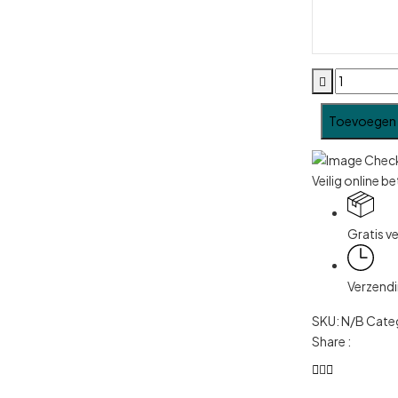
Toevoegen 
Veilig online b
Gratis v
Verzendi
SKU:
N/B
Cate
Share :