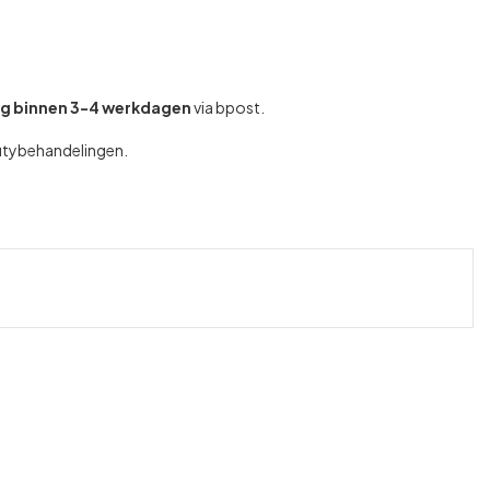
ng binnen 3-4 werkdagen
via bpost.
autybehandelingen.