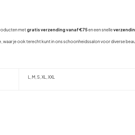
producten met
gratis verzending vanaf €75
en een snelle
verzendi
rke, waar je ook terecht kunt in ons schoonheidssalon voor diverse be
L, M, S, XL, XXL