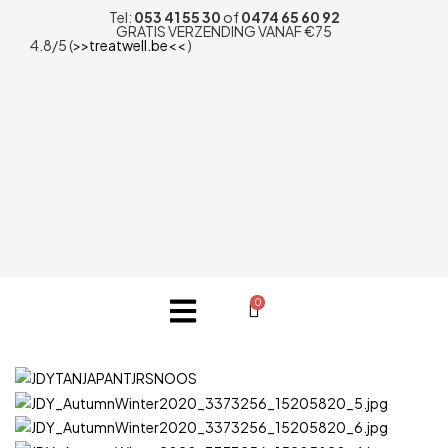
Tel:
053 41 55 30
of
0474 65 60 92
GRATIS VERZENDING VANAF €75
4.8/5 (
>>treatwell.be<<
)
0