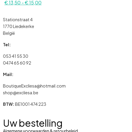
€
13,50
-
€
15,00
Stationstraat 4
1770 Liedekerke
België
Tel:
053 41 55 30
0474 65 60 92
Mail:
BoutiqueExcliesa@hotmail.com
shop@excliesa.be
BTW:
BE1001 474 223
Uw bestelling
Algemene voorwaarden & retourbeleid