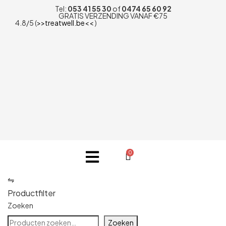
Tel:
053 41 55 30
of
0474 65 60 92
GRATIS VERZENDING VANAF €75
4.8/5 (
>>treatwell.be<<
)
0
Zoeken
Zoeken