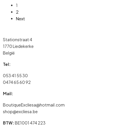
1
2
Next
Stationstraat 4
1770 Liedekerke
België
Tel:
053 41 55 30
0474 65 60 92
Mail:
BoutiqueExcliesa@hotmail.com
shop@excliesa.be
BTW:
BE1001 474 223