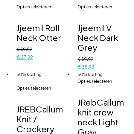
Opties selecteren
Opties selecteren
Jjeemil Roll
Jjeemil V-
Neck Otter
Neck Dark
Grey
€
39,99
€
27,99
€
39,99
€
35,99
30% korting
30% korting
Opties selecteren
Opties selecteren
JRebCallum
JREBCallum
knit crew
Knit /
neck Light
Crockery
Gray