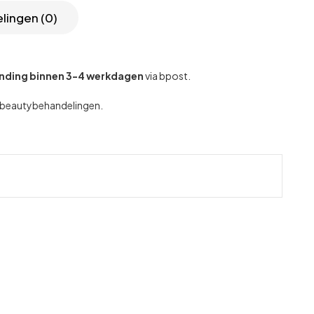
lingen (0)
nding binnen 3-4 werkdagen
via bpost.
se beautybehandelingen.