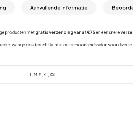
ing
Aanvullende Informatie
Beoorde
dige producten met
gratis verzending vanaf €75
en een snelle
verze
dekerke, waar je ook terecht kunt in ons schoonheidssalon voor diver
L, M, S, XL, XXL