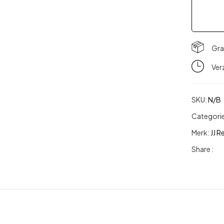
Gra
Ver
SKU:
N/B
Categori
Merk:
JJ R
Share :