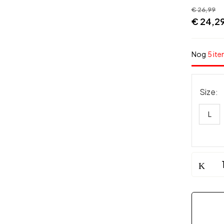
€
26,99
€
24,2
Nog
5 ite
Size
L