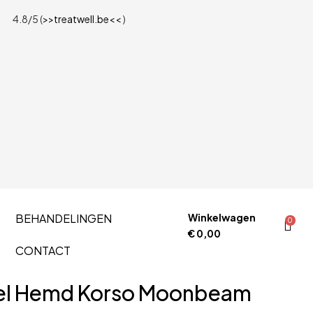
4.8/5 (
>>treatwell.be<<
)
BEHANDELINGEN
Winkelwagen
0
€
0,00
CONTACT
el Hemd Korso Moonbeam