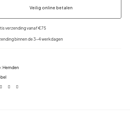
Veilig online betalen
tis verzending vanaf €75
zending binnen de 3-4 werkdagen
e:
Hemden
ebel