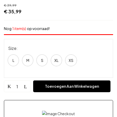
€
39,99
€
35,99
Nog
1 item(s)
op voorraad!
Size
L
M
S
XL
XS
Toevoegen Aan Winkelwagen