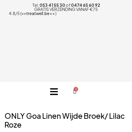
Tel:
053 41 55 30
of
0474 65 60 92
GRATIS VERZENDING VANAF €75
4.8/5 (
>>treatwell.be<<
)
0
ONLY Goa Linen Wijde Broek/ Lilac
Roze