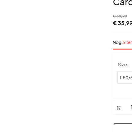
Card
€
39,99
€
35,9
Nog
3 ite
Size
L 50/