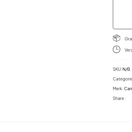
Gra
Ver
SKU:
N/B
Categori
Merk:
Car
Share :