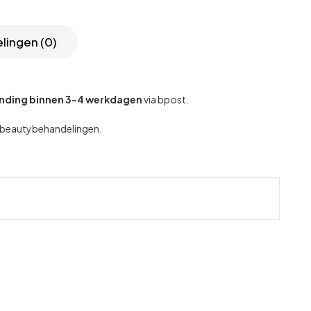
lingen (0)
nding binnen 3-4 werkdagen
via bpost.
se beautybehandelingen.