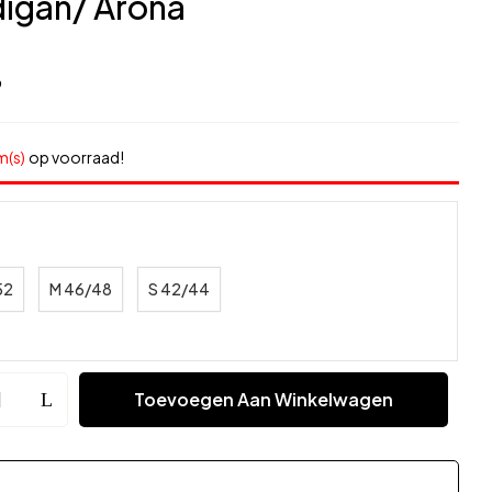
igan/ Arona
9
m(s)
op voorraad!
52
M 46/48
S 42/44
Toevoegen Aan Winkelwagen