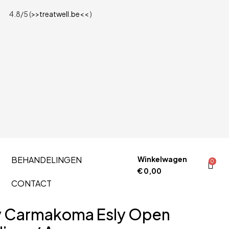
4.8/5 (
>>treatwell.be<<
)
BEHANDELINGEN
Winkelwagen
0
€
0,00
CONTACT
y Carmakoma Esly Open