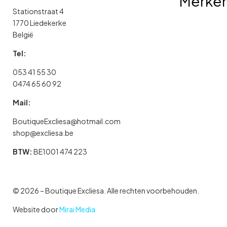
Merke
Stationstraat 4
1770 Liedekerke
België
Tel:
053 41 55 30
0474 65 60 92
Mail:
BoutiqueExcliesa@hotmail.com
shop@excliesa.be
BTW:
BE1001 474 223
© 2026 – Boutique Excliesa. Alle rechten voorbehouden.
Website door
Mirai Media