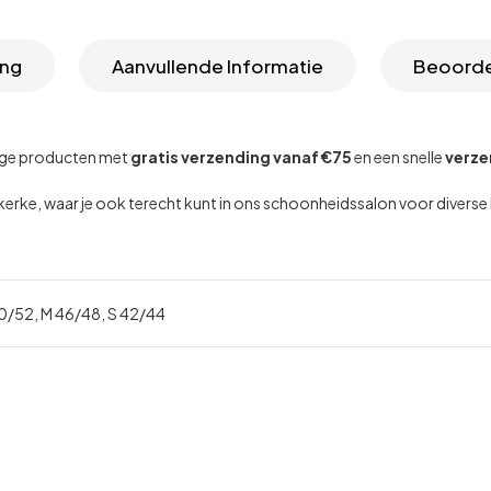
ing
Aanvullende Informatie
Beoorde
dige producten met
gratis verzending vanaf €75
en een snelle
verze
dekerke, waar je ook terecht kunt in ons schoonheidssalon voor diver
0/52, M 46/48, S 42/44