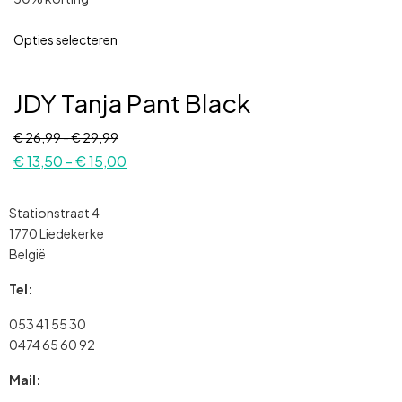
Opties selecteren
JDY Tanja Pant Black
€
26,99
-
€
29,99
€
13,50
-
€
15,00
Stationstraat 4
1770 Liedekerke
België
Tel:
053 41 55 30
0474 65 60 92
Mail: