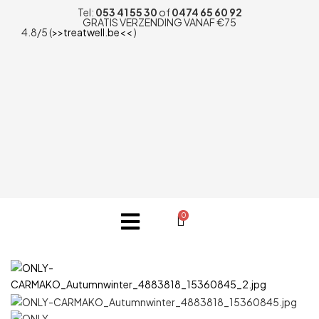
Tel:
053 41 55 30
of
0474 65 60 92
GRATIS VERZENDING VANAF €75
4.8/5 (
>>treatwell.be<<
)
0