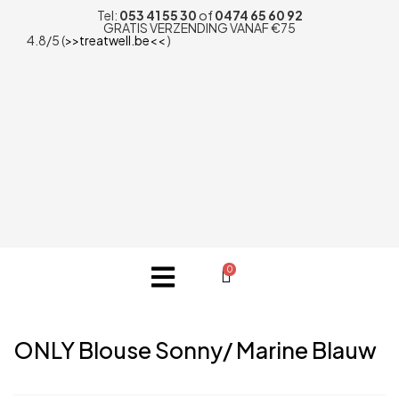
Tel:
053 41 55 30
of
0474 65 60 92
GRATIS VERZENDING VANAF €75
4.8/5 (
>>treatwell.be<<
)
0
ONLY Blouse Sonny/ Marine Blauw