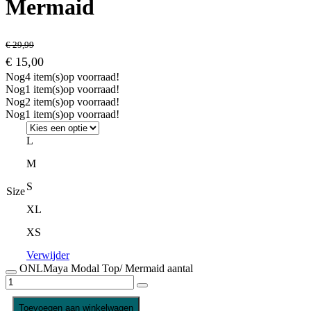
Mermaid
€
29,99
€
15,00
Nog
4 item(s)
op voorraad!
Nog
1 item(s)
op voorraad!
Nog
2 item(s)
op voorraad!
Nog
1 item(s)
op voorraad!
L
M
S
Size
XL
XS
Verwijder
ONLMaya Modal Top/ Mermaid aantal
Toevoegen aan winkelwagen