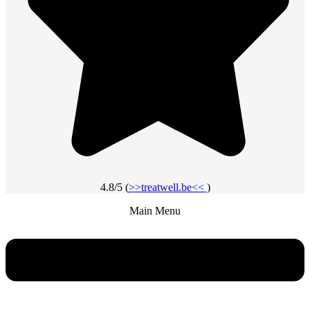
4.8/5 (
>>treatwell.be<<
)
Main Menu