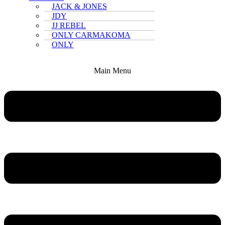
JACK & JONES
JDY
JJ REBEL
ONLY CARMAKOMA
ONLY
Main Menu