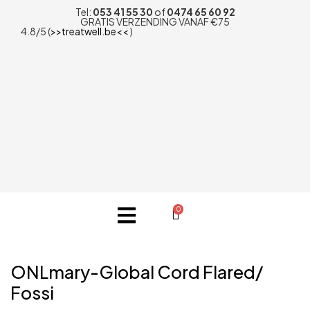
Tel:
053 41 55 30
of
0474 65 60 92
GRATIS VERZENDING VANAF €75
4.8/5 (
>>treatwell.be<<
)
0
ONLmary-Global Cord Flared/
Fossi