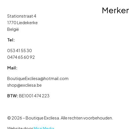
Merke
Stationstraat 4
1770 Liedekerke
België
Tel:
053 41 55 30
0474 65 60 92
Mail:
BoutiqueExcliesa@hotmail.com
shop@excliesa.be
BTW:
BE1001 474 223
© 2026 – Boutique Excliesa. Alle rechten voorbehouden.
Website door
Mirai Media