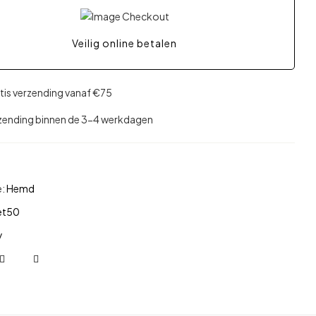
Veilig online betalen
tis verzending vanaf €75
zending binnen de 3-4 werkdagen
e:
Hemd
et50
y