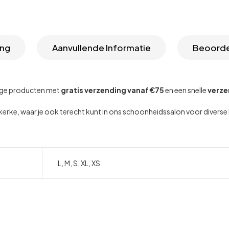
ing
Aanvullende Informatie
Beoorde
dige producten met
gratis verzending vanaf €75
en een snelle
verze
dekerke, waar je ook terecht kunt in ons schoonheidssalon voor diver
L, M, S, XL, XS