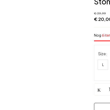
Sto
€
39,99
€
20,0
Nog
6 ite
Size
L