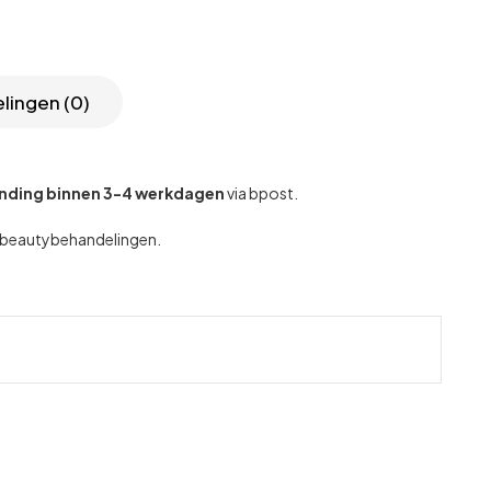
lingen (0)
nding binnen 3-4 werkdagen
via bpost.
se beautybehandelingen.