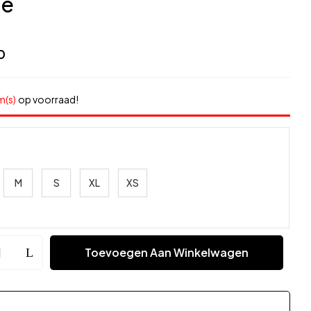
ne
0
m(s)
op voorraad!
M
S
XL
XS
Toevoegen Aan Winkelwagen