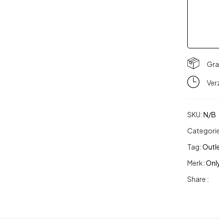
Gra
Ver
SKU:
N/B
Categori
Tag:
Outl
Merk:
Onl
Share :