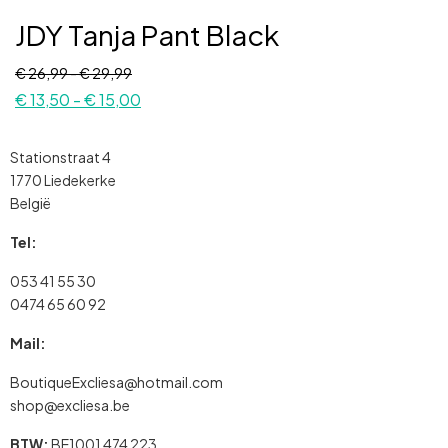
JDY Tanja Pant Black
€
26,99
-
€
29,99
€
13,50
-
€
15,00
Stationstraat 4
1770 Liedekerke
België
Tel:
053 41 55 30
0474 65 60 92
Mail:
BoutiqueExcliesa@hotmail.com
shop@excliesa.be
BTW:
BE1001 474 223