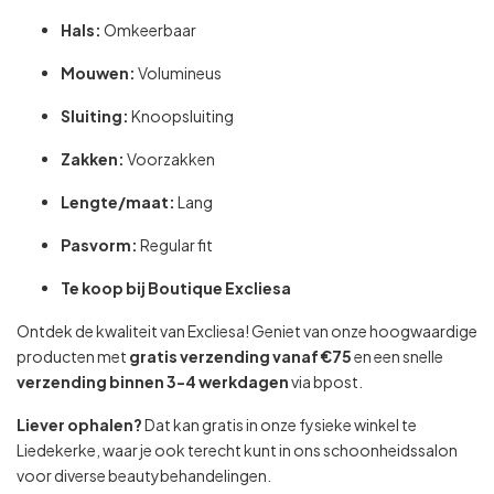
Hals:
Omkeerbaar
Mouwen:
Volumineus
Sluiting:
Knoopsluiting
Zakken:
Voorzakken
Lengte/maat:
Lang
Pasvorm:
Regular fit
Te koop bij
Boutique Excliesa
Ontdek de kwaliteit van Excliesa! Geniet van onze hoogwaardige
producten met
gratis verzending vanaf €75
en een snelle
verzending binnen 3-4 werkdagen
via bpost.
Liever ophalen?
Dat kan gratis in onze fysieke winkel te
Liedekerke, waar je ook terecht kunt in ons schoonheidssalon
voor diverse beautybehandelingen.