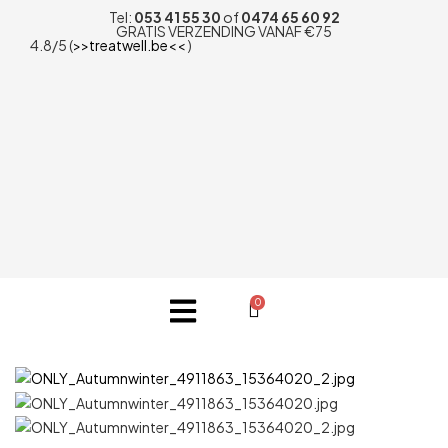
Tel:
053 41 55 30
of
0474 65 60 92
GRATIS VERZENDING VANAF €75
4.8/5 (
>>treatwell.be<<
)
0