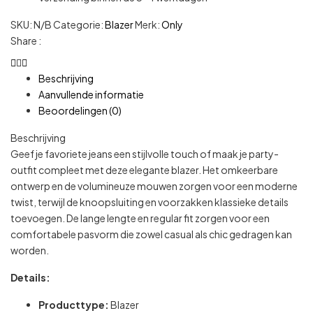
SKU:
N/B
Categorie:
Blazer
Merk:
Only
Share :
Beschrijving
Aanvullende informatie
Beoordelingen (0)
Beschrijving
Geef je favoriete jeans een stijlvolle touch of maak je party-
outfit compleet met deze elegante blazer. Het omkeerbare
ontwerp en de volumineuze mouwen zorgen voor een moderne
twist, terwijl de knoopsluiting en voorzakken klassieke details
toevoegen. De lange lengte en regular fit zorgen voor een
comfortabele pasvorm die zowel casual als chic gedragen kan
worden.
Details:
Producttype:
Blazer