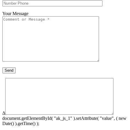
Your Message
Δ
document.getElementById( "ak_js_1" ).setAttribute( "value", ( new
Date() ).getTime() );