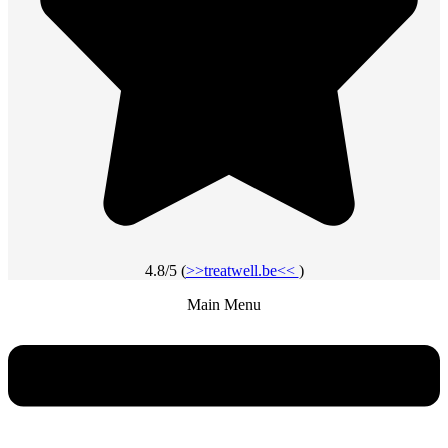
4.8/5 (
>>treatwell.be<<
)
Main Menu