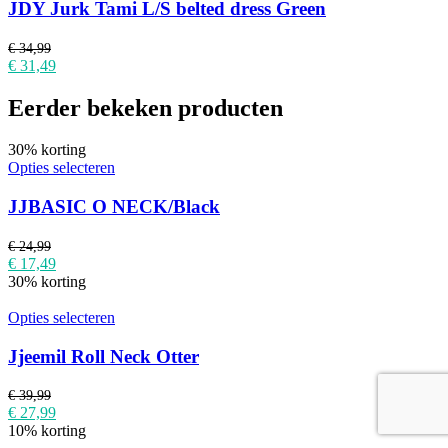
JDY Jurk Tami L/S belted dress Green
€
34,99
€
31,49
Eerder bekeken producten
30% korting
Opties selecteren
JJBASIC O NECK/Black
€
24,99
€
17,49
30% korting
Opties selecteren
Jjeemil Roll Neck Otter
€
39,99
€
27,99
10% korting