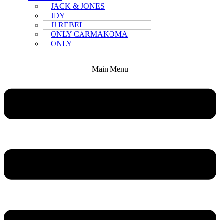
JACK & JONES
JDY
JJ REBEL
ONLY CARMAKOMA
ONLY
Main Menu