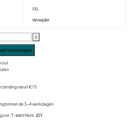
XXL
Verwijder
aan winkelwagen
etalen
erzending vanaf €75
ng binnen de 3-4 werkdagen
gorie:
T-shirt
Merk:
JDY