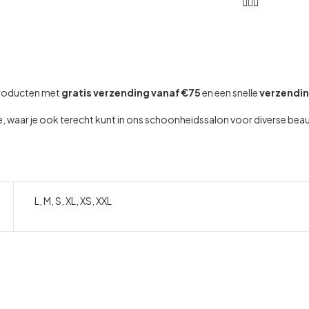
producten met
gratis verzending vanaf €75
en een snelle
verzendi
rke, waar je ook terecht kunt in ons schoonheidssalon voor diverse be
L, M, S, XL, XS, XXL