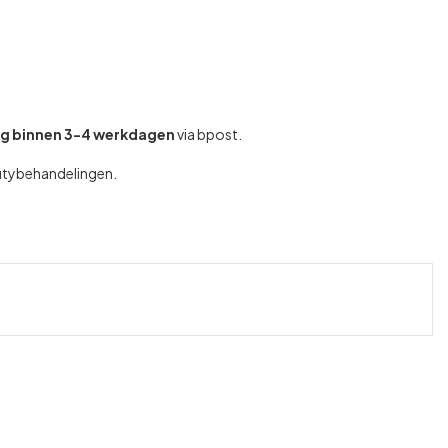
ng binnen 3-4 werkdagen
via bpost.
autybehandelingen.