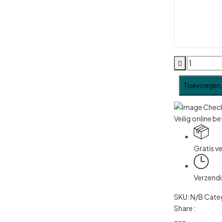
Toevoegen 
Veilig online b
Gratis v
Verzendi
SKU:
N/B
Cate
Share :