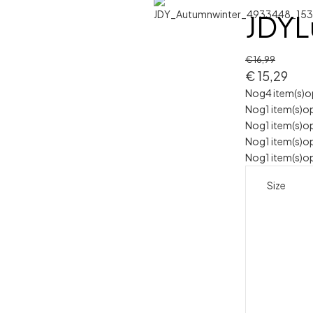
JDYL
€
16,99
€
15,29
Nog
4 item(s)
o
Nog
1 item(s)
op
Nog
1 item(s)
op
Nog
1 item(s)
op
Nog
1 item(s)
op
Size