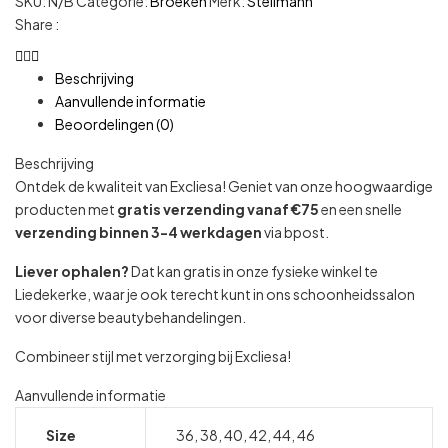
SKU:
N/B
Categorie:
Broeken
Merk:
Steilmann
Share :
Beschrijving
Aanvullende informatie
Beoordelingen (0)
Beschrijving
Ontdek de kwaliteit van Excliesa! Geniet van onze hoogwaardige
producten met
gratis verzending vanaf €75
en een snelle
verzending binnen 3-4 werkdagen
via bpost.
Liever ophalen?
Dat kan gratis in onze fysieke winkel te
Liedekerke, waar je ook terecht kunt in ons schoonheidssalon
voor diverse beautybehandelingen.
Combineer stijl met verzorging bij Excliesa!
Aanvullende informatie
Size
36, 38, 40, 42, 44, 46