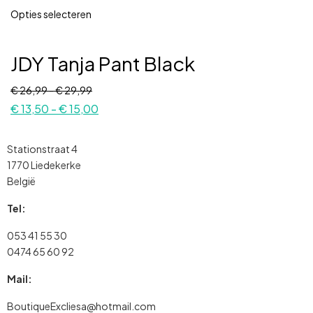
Opties selecteren
JDY Tanja Pant Black
€
26,99
-
€
29,99
€
13,50
-
€
15,00
Stationstraat 4
1770 Liedekerke
België
Tel:
053 41 55 30
0474 65 60 92
Mail:
BoutiqueExcliesa@hotmail.com