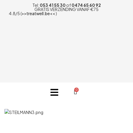
Tel:
053 41 55 30
of
0474 65 60 92
GRATIS VERZENDING VANAF €75
4.8/5 (
>>treatwell.be<<
)
0